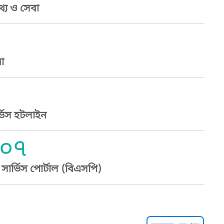
্য ও সেবা
া
্ভিস হটলাইন
০৭
ার্ভিস পোর্টাল (বিএসপি)
্ট হেল্পলাইন