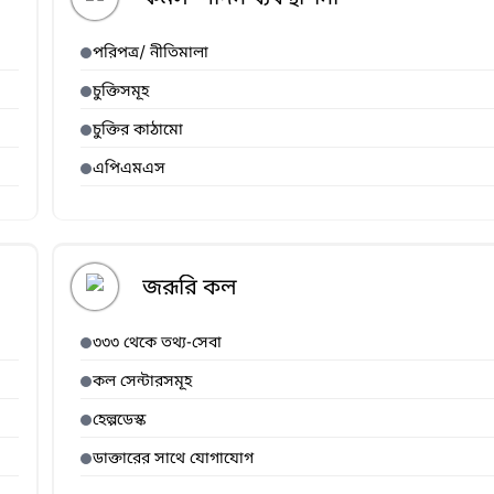
পরিপত্র/ নীতিমালা
চুক্তিসমূহ
চুক্তির কাঠামো
এপিএমএস
জরূরি কল
৩৩৩ থেকে তথ্য-সেবা
কল সেন্টারসমূহ
হেল্পডেস্ক
ডাক্তারের সাথে যোগাযোগ