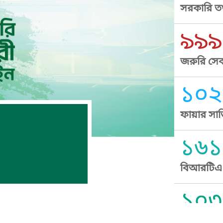
সরকারি তথ
৯৯৯
জরুরি সেব
১০২
ফায়ার সার
১৬১
বিআরটিএ স
১০৩
সুপ্রীম কোর