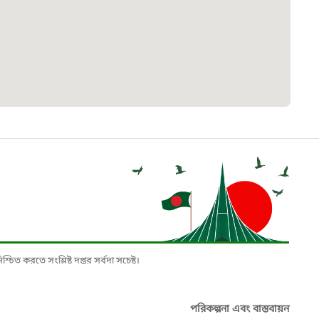
৮
়তা লাইন
০৯
র্মচারী কল্যাণ বোর্ড হটলাইন
০৮৮৮৮৮৮৮
নিয়ন্ত্রণ হটলাইন
১৩
চিত করতে সংশ্লিষ্ট দপ্তর সর্বদা সচেষ্ট।
যন্তরীণ নৌ-পরিবহন হটলাইন
পরিকল্পনা এবং বাস্তবায়ন