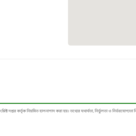
১০৯
শিশু সহায
১৬১
বাংলাদেশ ক
০১৯
মাদকদ্রব্য 
১৬১
ষ্ট দপ্তর কর্তৃক নিয়মিত হালনাগাদ করা হয়। তথ্যের যথার্থতা, নির্ভুলতা ও নির্ভরযোগ্যতা নিশ্
জরুরী অভ্